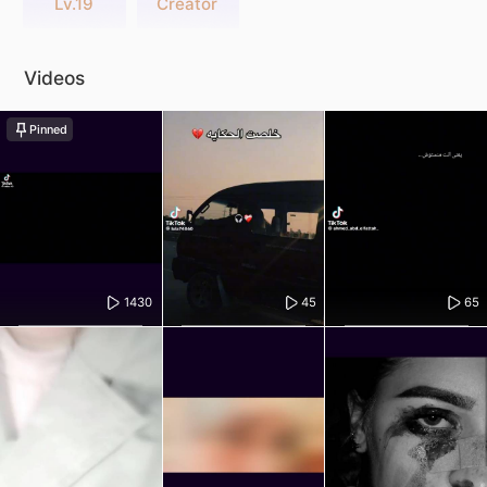
Lv.19
Creator
Videos
Pinned
1430
45
65