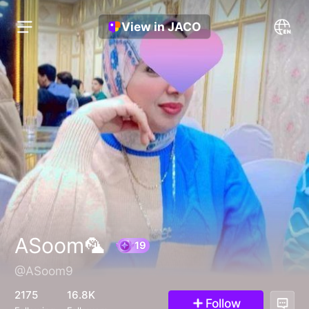
View in JACO
ASoom🦜
@ASoom9
19
2175
16.8K
Follow