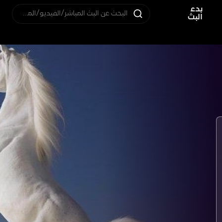
بدء
البحث عن البث المباشر/الفيديو/المستخدم
البث