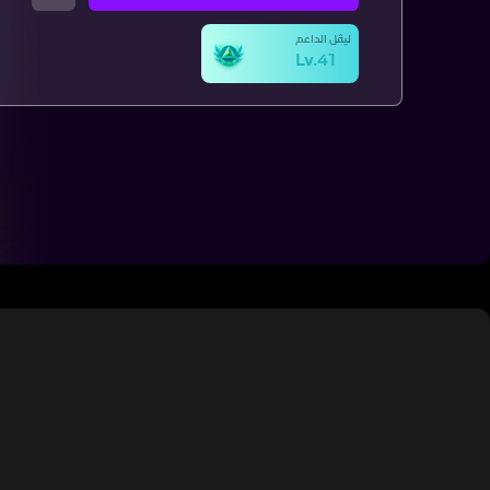
ليڤل الداعم
Lv.41