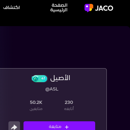
الصفحة
اكتشاف
الرئيسية
الأصيل
@ASL
41
50.2K
230
أتابعه
متابعين
متابعة