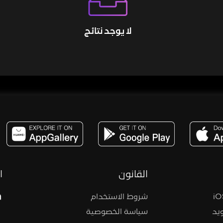
لا يوجد نتائج
مساحة,صوت,ترفيه,العاب,هدايا,بث مباشر ,تحديات,مباشر,جاكو,موسيقى,دعم بث
القانون
ا
شروط الاستخدام
يد
سياسة الخصوصية