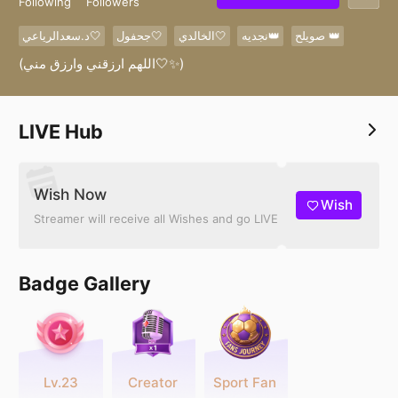
Following
Followers
صويلح 👑
نجديه👑
الخالدي🤍
جحفول🤍
د.سعدالرياعي🤍
(اللهم ارزقني وارزق مني🤍✨)
LIVE Hub
Wish Now
Wish
Streamer will receive all Wishes and go LIVE
Badge Gallery
Lv.23
Creator
Sport Fan