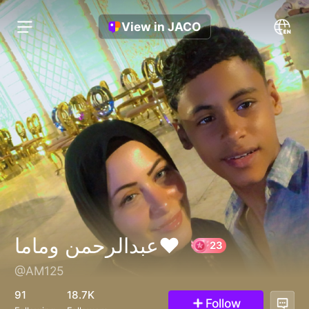
View in JACO
عبدالرحمن وماما❤️
@AM125
23
91
18.7K
Follow