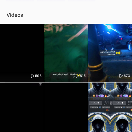
Videos
593
615
673