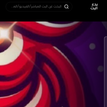
بدء
البحث عن البث المباشر/الفيديو/المستخدم
البث