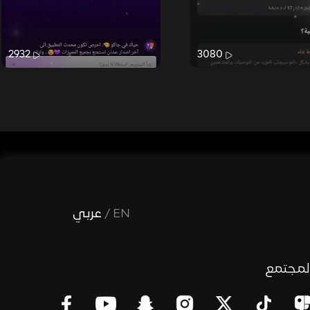
2932
3080
EN
/
عربي
لمجتمع