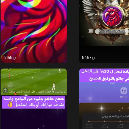
4155
5457