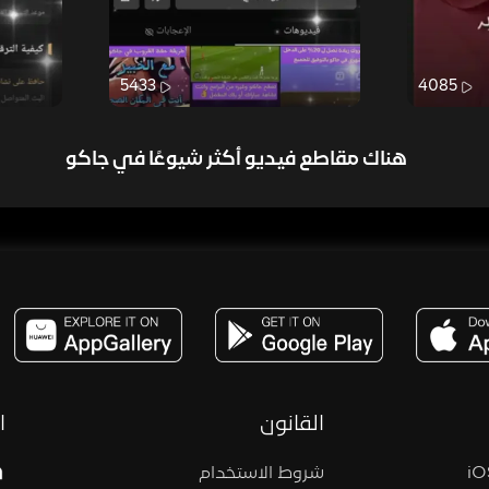
5433
4085
هناك مقاطع فيديو أكثر شيوعًا في جاكو
مساحة,صوت,ترفيه,العاب,هدايا,بث مباشر ,تحديات,مباشر,جاكو,موسيقى,دعم بث
القانون
ا
شروط الاستخدام