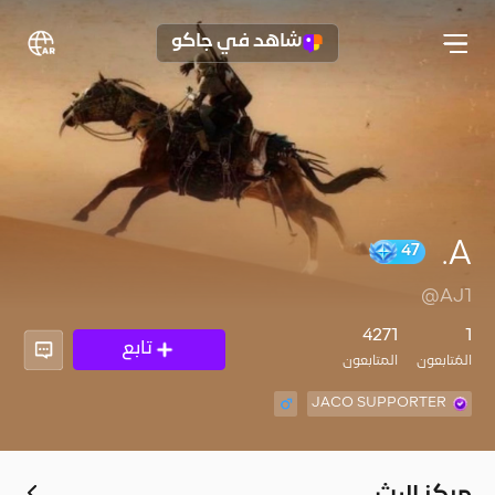
شاهد في جاكو
A.
47
@AJ1
4271
1
تابع
المُتابعون
المتابعون
JACO SUPPORTER