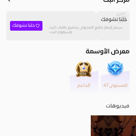
مركز البث
خلنا نشوفك
خلنا نشوفك
سيتم إشعار صانع المحتوى بجميع طلبات البث
وسيقوم البث.
معرض الأوسمة
المستوى 47
الداعم
فيديوهات