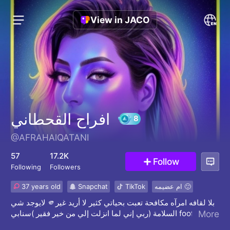
View in JACO
افراح القحطاني
@AFRAHAlQATANI
8
57
17.2K
Follow
Following
Followers
37 years old
Snapchat
TikTok
ام عضيمه 🙂
لايوجد شي 🫵بلا لقافه امرآه مكافحة تعبت بحياتي كثير لا أريد غير
السلامة (ربي إني لما انزلت إلي من خير فقير )سنابي foofh-a
More