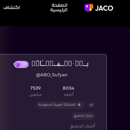
الصفحة
اكتشاف
الرئيسية
بــنۨ ּۛ ּڛۣــڣــٻۧــٰا̍نۨ
19
@ABO_Sufyan
7539
8034
أتابعه
متابعين
المملكة العربية السعودية
شكرا للجميع
أشكر الجميع