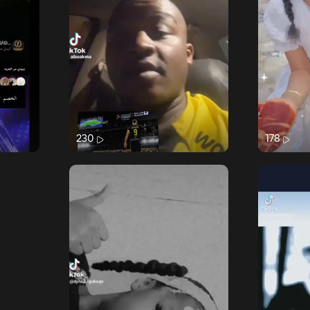
230
178