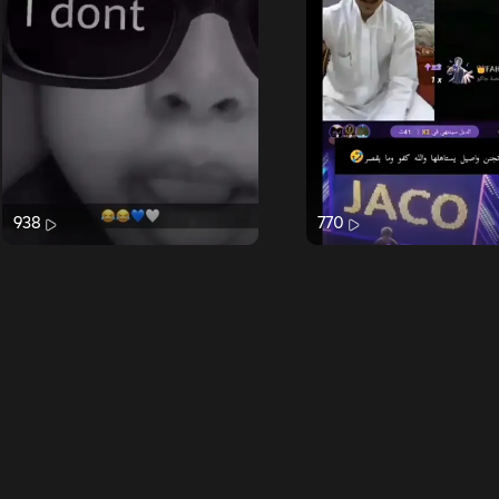
938
770