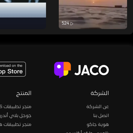
524
JACO, Live, PK, Live Streaming, Gift, Game, Entertainment, filters , Audio , effects , guests , donation,
الشركة
المنتج
عن الشركة
متجر تطبيقات iOS
اتصل بنا
جوجل بلاي أندرو
هوية جاكو
متجر تطبيقات 