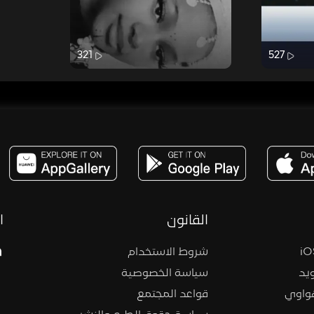
321
527
مساحة,صوت,ترفيه,العاب,هدايا,بث مباشر ,تحديات,مباشر,جاكو,موسيقى,دعم بث
القانون
ا
شروط الاستخدام
يد
سياسة الخصوصية
هواوي
قواعد المجتمع