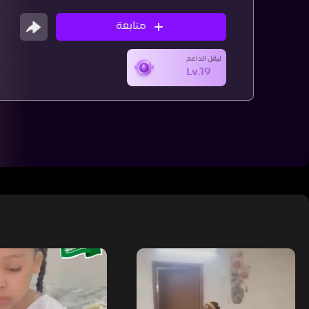
متابعة
ليڤل الداعم
Lv.19