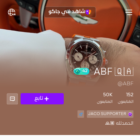
شاهد في جاكو
42
@ABF
50K
152
تابع
المُتابعون
المتابعون
JACO SUPPORTER
الحمدلله 🙏🏽