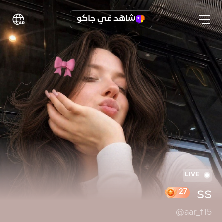
شاهد في جاكو
LIVE
ss
@aar_f15