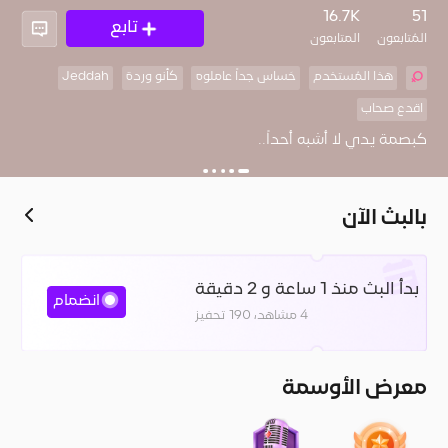
27
16.7K
51
تابع
المُتابعون
المتابعون
هذا المُستخدم
حَساس جداً عاملوه
كأنو وردة
Jeddah
اقدع صحاب
كبصمة يدي لا أشبه أحداً..
بالبث الآن
بدأ البث منذ 1 ساعة و 2 دقيقة
انضمام
4 مشاهد، 190 تحفيز
معرض الأوسمة