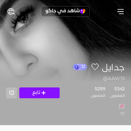
شاهد في جاكو
جدايل 🤍
12
@AAW19
5259
5342
تابع
المُتابعون
المتابعون
🤍