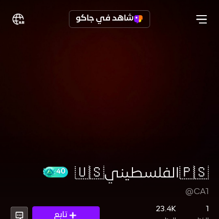
شاهد في جاكو
🇵🇸الفلسطيني🇺🇸
@CA1
40
23.4K
1
تابع