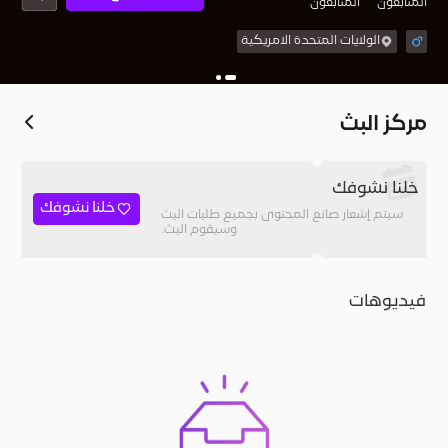
المُتابعون
المتابعون
الولايات المتحدة الامريكية
مركز البث
خلنا نشوفك
خلنا نشوفك
سيتم إشعار صانع المحتوى بجميع طلبات البث
وسيقوم البث.
فيديوهات