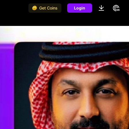
Get Coins
Login