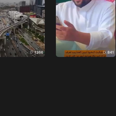
1366
841