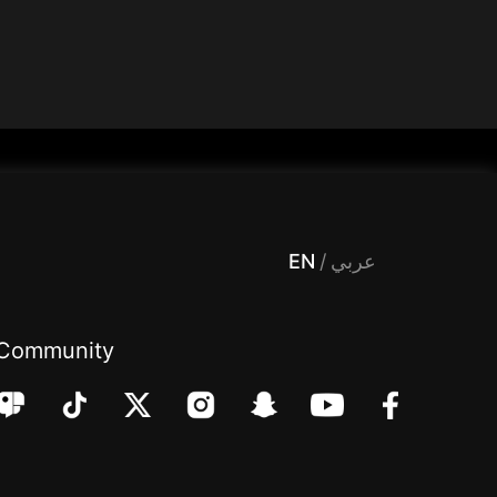
 Entertainment, filters , Audio , effects , guests , donation,مساحة,صوت,ترفيه,العاب,هدايا,بث مباشر ,تحديات,مباشر,جاكو,موسيقى,دعم بث
EN
/
عربي
Community