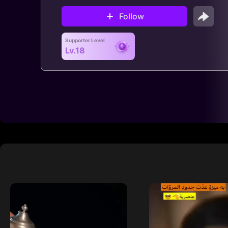
Follow
Supporter Level
Lv.18