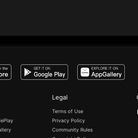
JACO, Live, PK, Live Streaming, Gift, Game,
Legal
Terms of Use
lePlay
Privacy Policy
llery
Community Rules