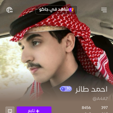
شاهد في جاكو
احمد طائر
@A4A7
10
8456
397
تابع