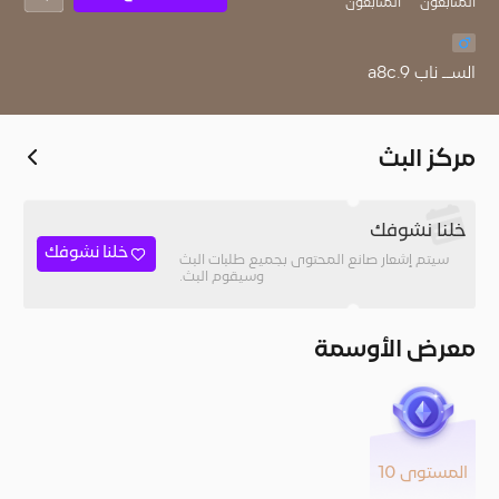
المُتابعون
المتابعون
الســ ناب a8c.9
مركز البث
خلنا نشوفك
خلنا نشوفك
سيتم إشعار صانع المحتوى بجميع طلبات البث
وسيقوم البث.
معرض الأوسمة
المستوى 10