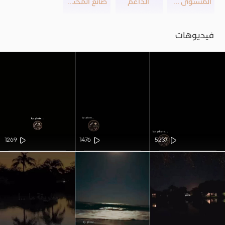
المستوى 39
الداعم
صانع المحتوى
فيديوهات
1269
1476
5237