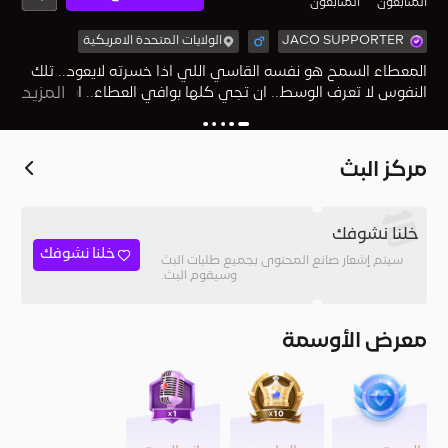
المُتابعون
المتابعون
JACO SUPPORTER
الولايات المتحدة الامريكية
المعطاء السمح هو نفسه القاسي اللي اذا خسرته لايعود.. تلك
النفوس لا تعرف الوسط.. ان تجي كلها بوافي العطاء.. او تروح
المزيد
كلها بأشد الجفاء..
مركز البث
خلنا نشوفك
خلنا نشوفك
سيتم إشعار صانع المحتوى بجميع طلبات البث
وسيقوم البث.
معرض الأوسمة