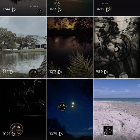
1344
1179
1402
914
1017
989
1021
1079
1112