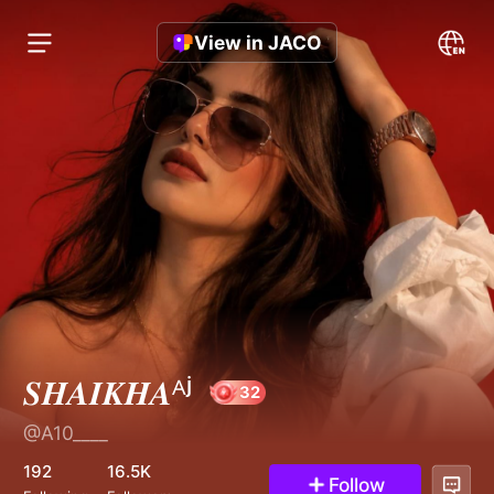
View in JACO
𝑺𝑯𝑨𝑰𝑲𝑯𝑨ᴬʲ
@A10____
32
192
16.5K
Follow