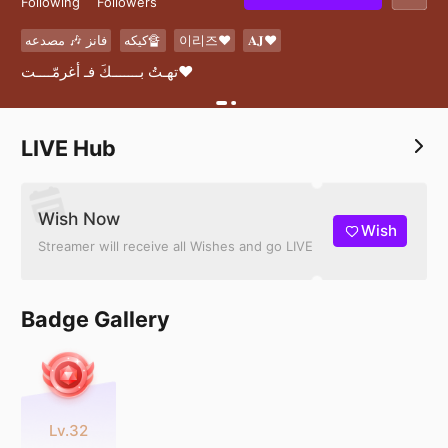
Following
Followers
فانز 🎶 مصدعه
كيكه🔏
이리즈❤️
𝐀𝐉❤️
تهـتُ بـــــــكَ فـ أغرمّــــت❤️
LIVE Hub
Wish Now
Wish
Streamer will receive all Wishes and go LIVE
Badge Gallery
Lv.32