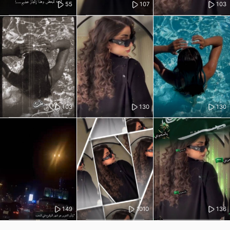
55
107
103
103
130
130
149
1010
136