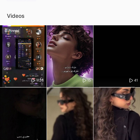
Videos
Pinned
1126
15
41