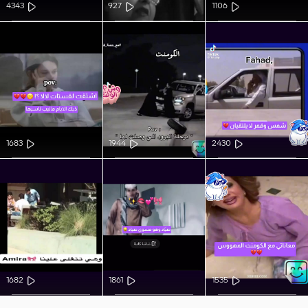
4343
927
1106
1683
1944
2430
1682
1861
1535