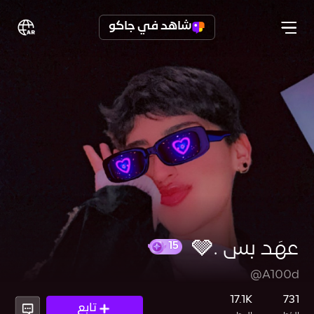
شاهد في جاكو
عهَد بس .🩶
@A100d
15
17.1K
731
تابع