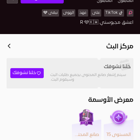
المُتابعون
المتابعون
TikTok
على
عهد
الهوى
نبقى 🩶
اعشق مجبوستي R 🩵🇰🇼
مركز البث
خلنا نشوفك
خلنا نشوفك
سيتم إشعار صانع المحتوى بجميع طلبات البث
وسيقوم البث.
معرض الأوسمة
المستوى 15
صانع المحتوى