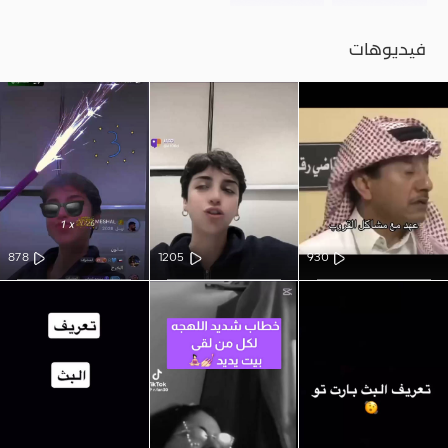
فيديوهات
878
1205
930