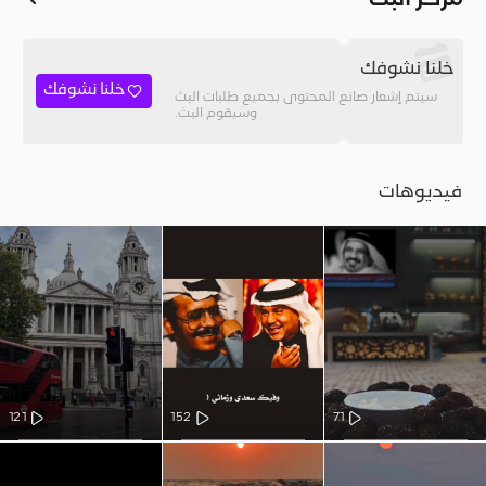
مركز البث
خلنا نشوفك
خلنا نشوفك
سيتم إشعار صانع المحتوى بجميع طلبات البث
وسيقوم البث.
فيديوهات
121
152
71