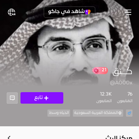
شاهد في جاكو
كــنق
21
@A000x
12.3K
76
تابع
المُتابعون
المتابعون
المملكة العربية السعودية
الحياه وسط