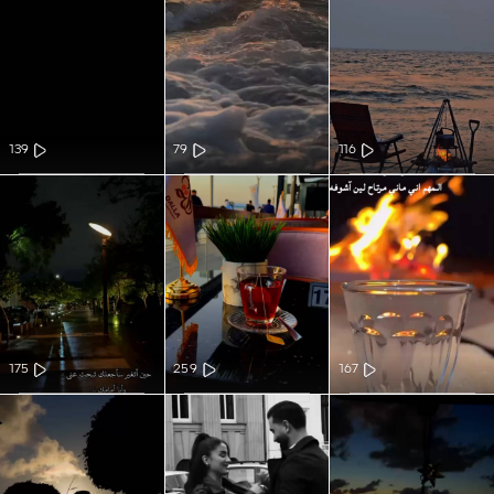
139
79
116
175
259
167