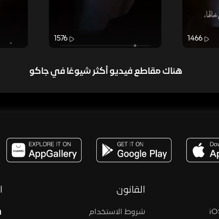
1576
1466
هناك مقاطع فيديو أكثر شيوعًا في جاكو
مساحة,صوت,ترفيه,العاب,هدايا,بث مباشر ,تحديات,مباشر,جاكو,موسيقى,دعم بث
القانون
ا
شروط الاستخدام