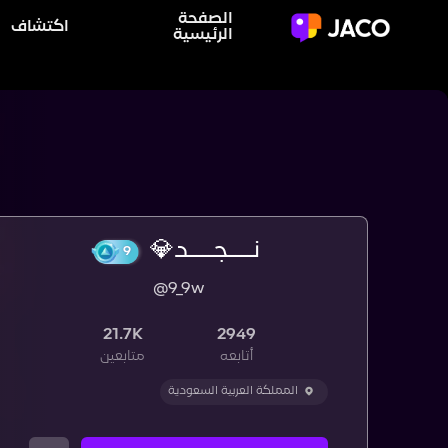
الصفحة
اكتشاف
الرئيسية
نــــجــــد💎
@9_9w
9
21.7K
2949
أتابعه
متابعين
المملكة العربية السعودية