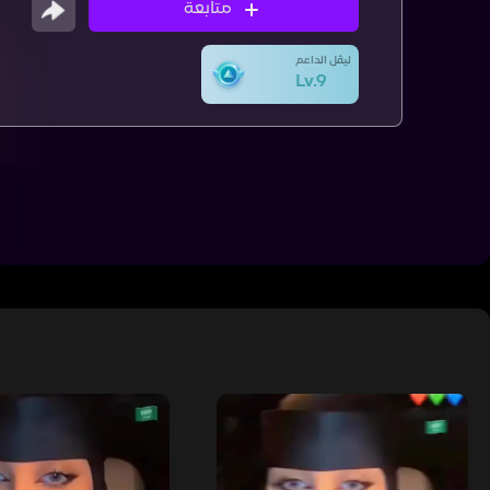
متابعة
ليڤل الداعم
Lv.9