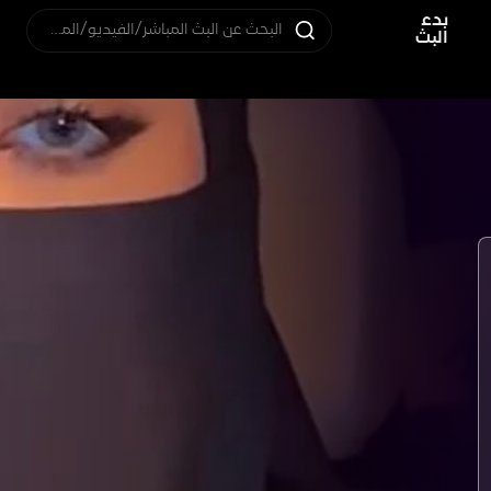
بدء
البحث عن البث المباشر/الفيديو/المستخدم
البث