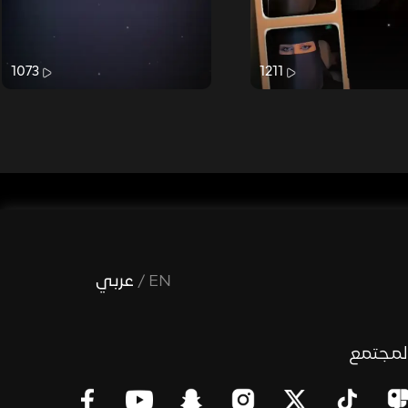
1073
1211
EN
/
عربي
لمجتمع