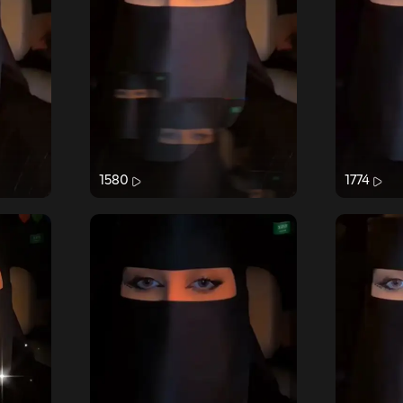
1580
1774