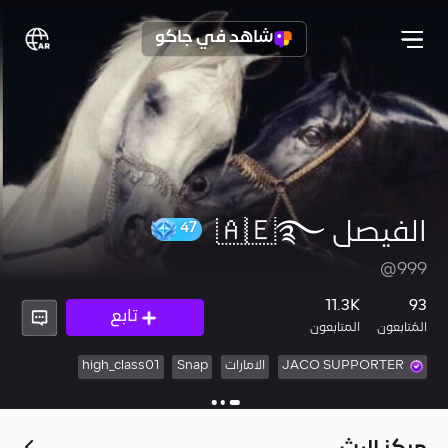
شاهد في جاكو
الفيصل 🇦🇪࿐
47
@999
11.3K
93
تابع
المُتابعون
المتابعون
JACO SUPPORTER
الامارات
Snap
high_class01