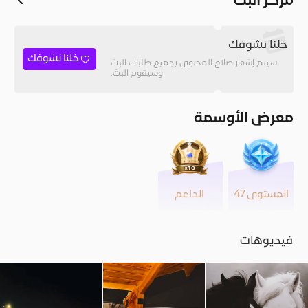
مركز البث
خلنا نشوفك
خلنا نشوفك
سيتم إشعار صانع المحتوى بجميع طلبات البث
وسيقوم البث.
معرض الأوسمة
المستوى 47
الداعم
فيديوهات