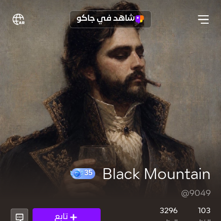
شاهد في جاكو
Black Mountain
@9049
35
3296
103
تابع