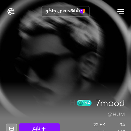
شاهد في جاكو
7mood
@HUM
42
22.6K
94
تابع