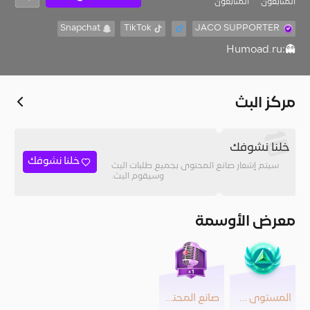
المُتابعون
المتابعون
Snapchat
TikTok
JACO SUPPORTER
👻:Humoad.ru
مركز البث
خلنا نشوفك
خلنا نشوفك
سيتم إشعار صانع المحتوى بجميع طلبات البث
وسيقوم البث.
معرض الأوسمة
المستوى 42
صانع المحتوى