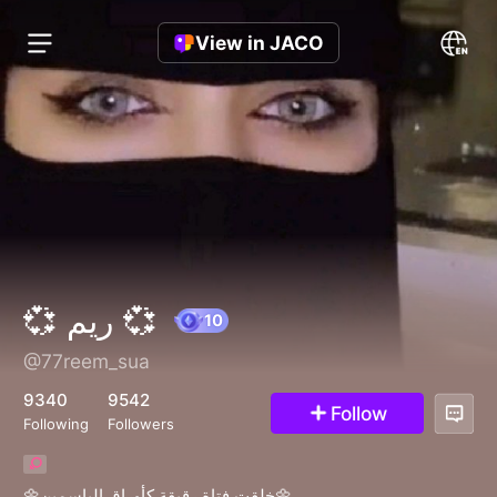
View in JACO
💞 ريم 💞
@77reem_sua
10
9340
9542
Follow
Following
Followers
🌼خلقت فتاة رقيقة كأوراق الياسمين🌼