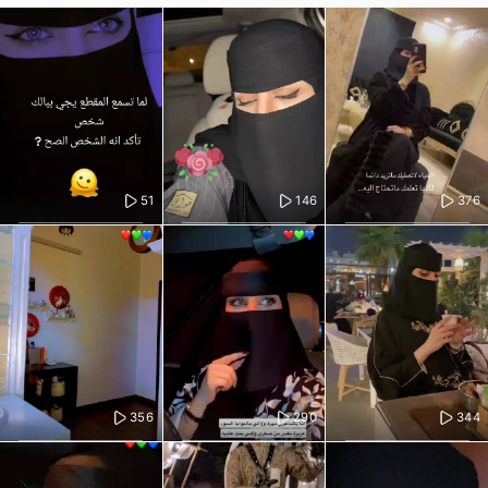
51
146
376
356
290
344