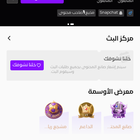
المُتابعون
المتابعون
Snapchat
مذيع🎙️صاحب محتوى
مركز البث
خلنا نشوفك
خلنا نشوفك
سيتم إشعار صانع المحتوى بجميع طلبات البث
وسيقوم البث.
معرض الأوسمة
صانع المحتوى
الداعم
مشجع رياضي