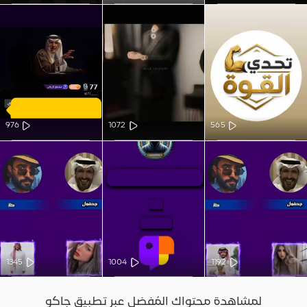
976
1072
565
1345
1004
1192
لمشاهدة محتواك المُفضل عبر تطبيق جاكو