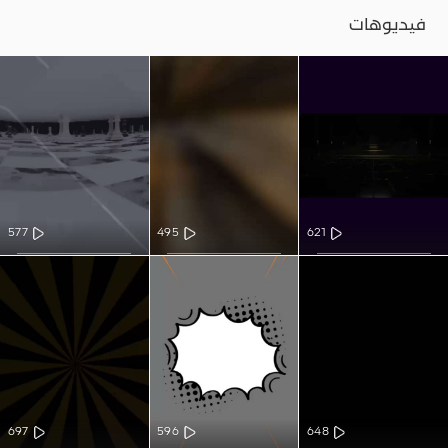
فيديوهات
577
495
621
697
596
648