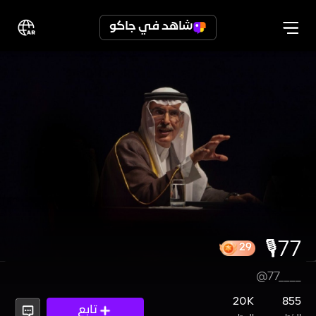
شاهد في جاكو
77🎙️
@77____
29
20K
855
تابع