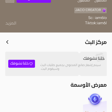
المُتابعون
المتابعون
JACO CREATOR
المزيد
Instagram:im6loo
مركز البث
خلنا نشوفك
خلنا نشوفك
سيتم إشعار صانع المحتوى بجميع طلبات البث
وسيقوم البث.
معرض الأوسمة