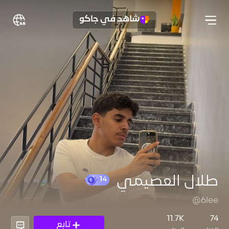
شاهد في جاكو
طلال العصيمي
@6lee
14
11.7K
74
تابع