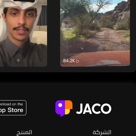
84.2K
JACO, Live, PK, Live Streaming, Gift, Game, Entertainment, filters , Audio , effects , guests , donation,
الشركة
المنتج