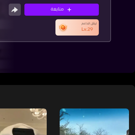
متابعة
ليڤل الداعم
Lv.29