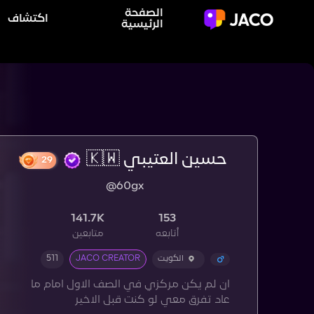
الصفحة
اكتشاف
الرئيسية
حسين العتيبي 🇰🇼
@60gx
29
141.7K
153
أتابعه
متابعين
الكويت
JACO CREATOR
511
ان لم يكن مركزي في الصف الاول امام ما
عاد تفرق معي لو كنت قبل الاخير