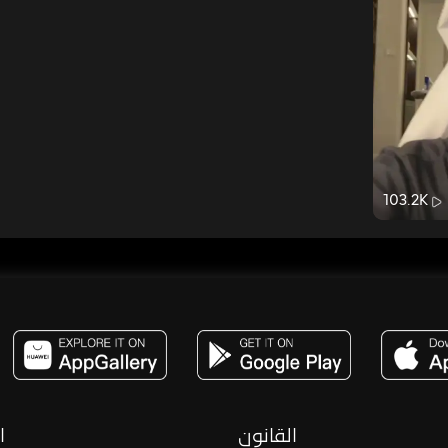
103.2K
مساحة,صوت,ترفيه,العاب,هدايا,بث مباشر ,تحديات,مباشر,جاكو,موسيقى,دعم بث
القانون
ا