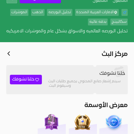
المُتابعون
المتابعون
الامارات العربية المتحدة
تحليل البورصه
الذهب
الموشرات
سكالبينج
بدقه عاليه
تحليل البورصه العالميه والاسواق بشكل عام والموشرات الامريكيه
مركز البث
خلنا نشوفك
خلنا نشوفك
سيتم إشعار صانع المحتوى بجميع طلبات البث
وسيقوم البث.
معرض الأوسمة