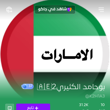
شاهد في جاكو
بوحامد الكثيري🇦🇪2
@K2H1A3
37
31.2K
10
تابع