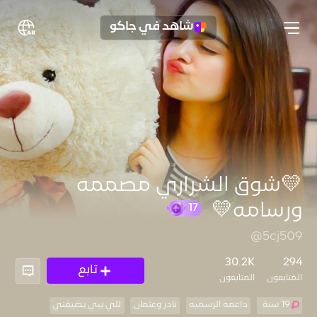
شاهد في جاكو
💛شوق الشراري مصممه
ورسامه💛
@5cj509
17
30.2K
294
تابع
المُتابعون
المتابعون
19 سنة
داعمه الرسميه
نادر وعثمان
للي يبي يضيفني