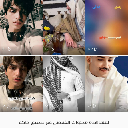
40
113
127
13
33
24
لمشاهدة محتواك المُفضل عبر تطبيق جاكو