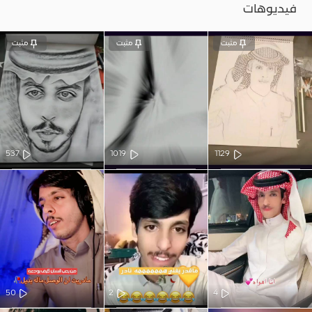
فيديوهات
مثبت
مثبت
مثبت
537
1019
1129
50
2
4