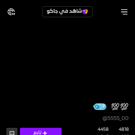
شاهد في جاكو
💯💯
@5555_00
9
4458
4818
تابع