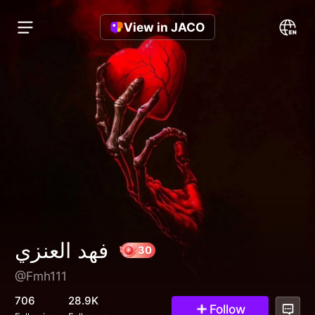
View in JACO
فهد العنزي
@Fmh111
30
706
28.9K
Follow