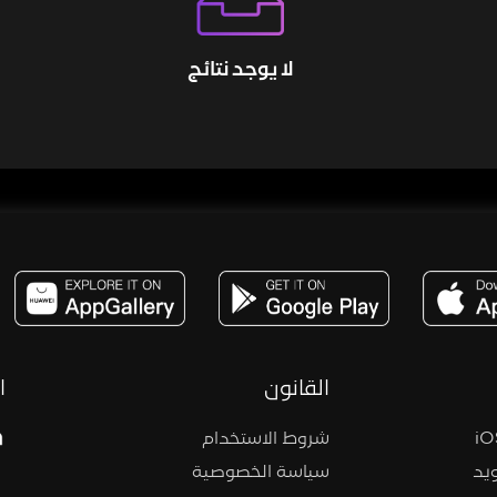
لا يوجد نتائج
مساحة,صوت,ترفيه,العاب,هدايا,بث مباشر ,تحديات,مباشر,جاكو,موسيقى,دعم بث
القانون
ا
شروط الاستخدام
يد
سياسة الخصوصية