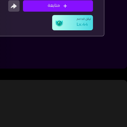
متابعة
ليڤل الداعم
Lv.44