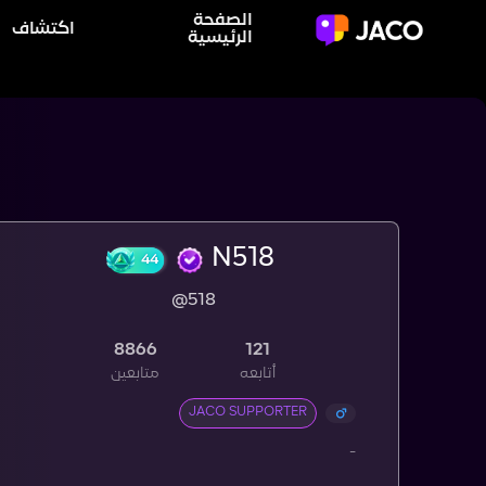
الصفحة
اكتشاف
الرئيسية
N518
@518
44
8866
121
أتابعه
متابعين
JACO SUPPORTER
-