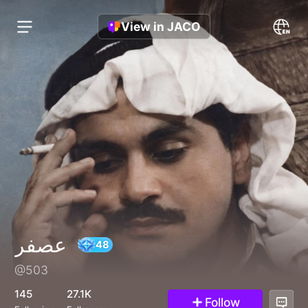
View in JACO
عصفر
@503
48
145
27.1K
Follow