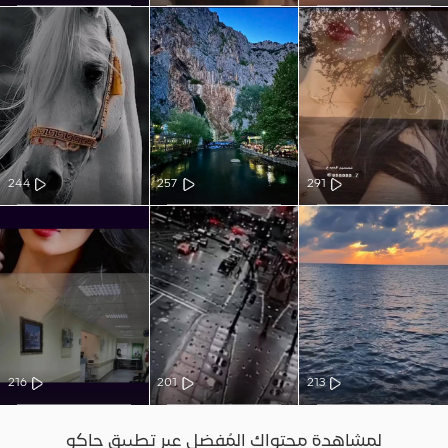
244
257
291
216
201
213
لمشاهدة محتواك المُفضل عبر تطبيق جاكو