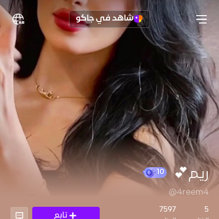
شاهد في جاكو
ريم💕
@4reem4
10
7597
5
تابع