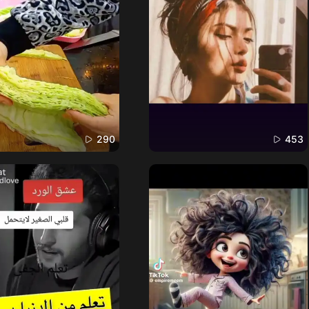
290
453