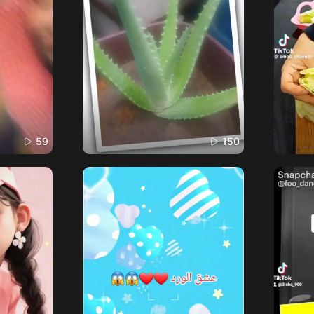
59
150