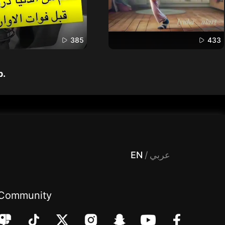
385
433
p.
 Entertainment, filters , Audio , effects , guests , donation,مساحة,صوت,ترفيه,العاب,هدايا,بث مباشر ,تحديات,مباشر,جاكو,موسيقى,دعم بث
EN
/
عربي
Community