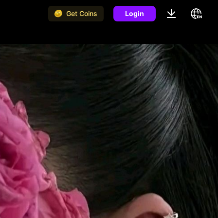
Get Coins
Login