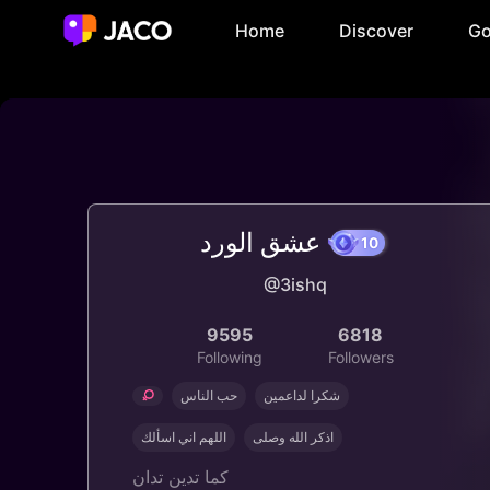
Home
Discover
Go
عشق الورد
10
@3ishq
9595
6818
Following
Followers
شكرا لداعمين
حب الناس
اذكر الله وصلى
اللهم اني اسألك
كما تدين تدان