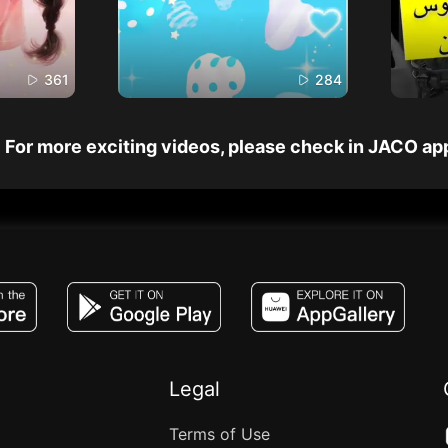
361
284
For more exciting videos, please check in JACO ap
JACO, Live, PK, Live Streaming, Gift, Game,
Legal
Terms of Use