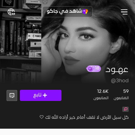
شاهد في جاكو
عهـود
18
@3hod
12.6K
59
تابع
المُتابعون
المتابعون
كل سبل الأرض لا تقف أمام خير أراده الله لك 🤍