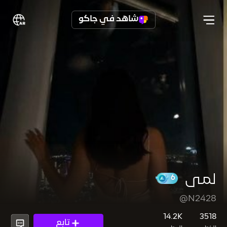
شاهد في جاكو
لمى
@N2428
6
14.2K
3518
تابع