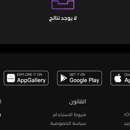
لا يوجد نتائج
مساحة,صوت,ترفيه,العاب,هدايا,بث مباشر ,تحديات,مباشر,جاكو,موسيقى,دعم بث
القانون
ا
شروط الاستخدام
يد
سياسة الخصوصية