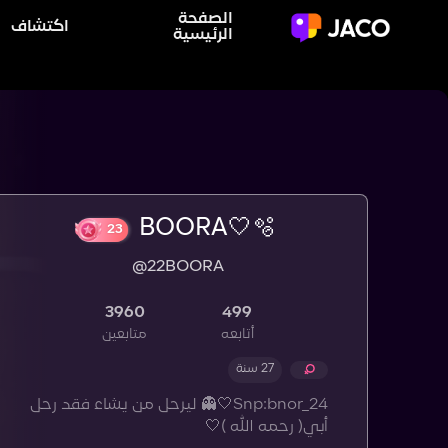
الصفحة
اكتشاف
الرئيسية
BOORA🤍🫧
@22BOORA
23
3960
499
أتابعه
متابعين
27 سنة
Snp:bnor_24🤍👻 ليرحل من يشاء فقد رحل
أبي( رحمه الله )🤍