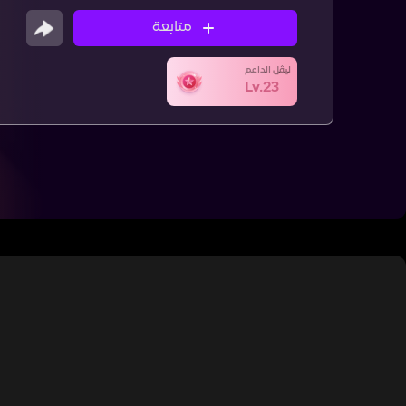
متابعة
ليڤل الداعم
Lv.23