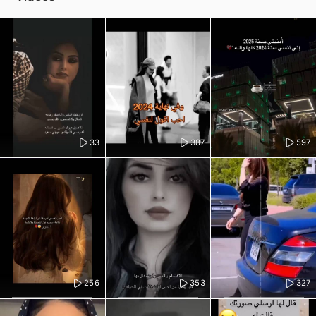
33
387
597
256
353
327