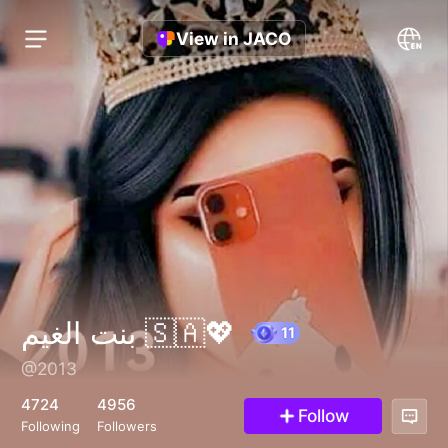
View in JACO
بنت الغيم 🇸🇦💖
@2013
11
4724
4956
Follow
Following
Followers