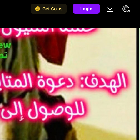
Get Coins
Login