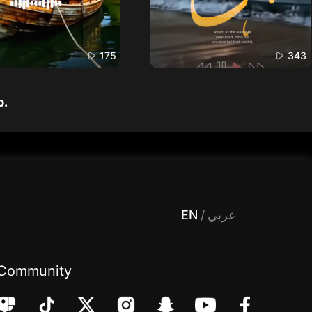
175
343
p.
 Entertainment, filters , Audio , effects , guests , donation,مساحة,صوت,ترفيه,العاب,هدايا,بث مباشر ,تحديات,مباشر,جاكو,موسيقى,دعم بث
EN
/
عربي
Community