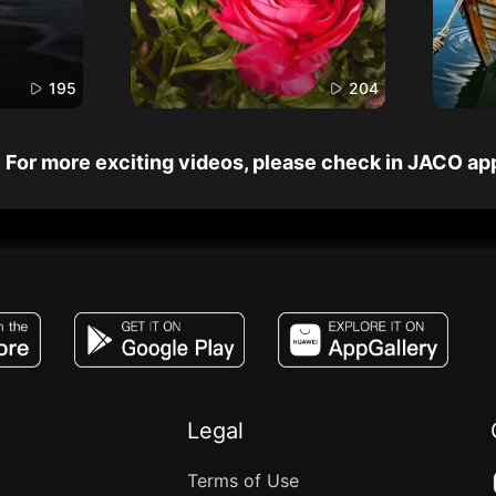
195
204
For more exciting videos, please check in JACO ap
JACO, Live, PK, Live Streaming, Gift, Game,
Legal
Terms of Use