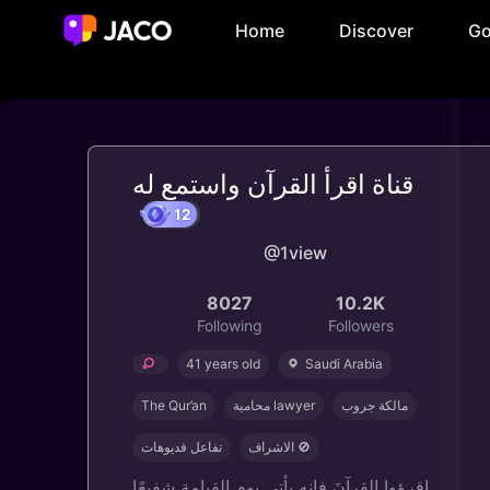
Home
Discover
Go
قناة اقرأ القرآن واستمع له
12
@1view
8027
10.2K
Following
Followers
41 years old
Saudi Arabia
The Qur’an
محامية lawyer
مالكة جروب
الاشراف 🚫
تفاعل فديوهات
اقرؤوا القرآنَ فإنه يأتي يوم القيامة شفيعًا