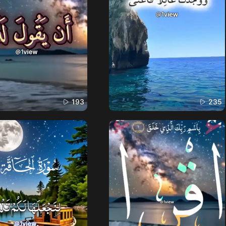
193
235