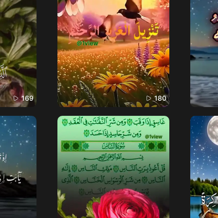
169
180