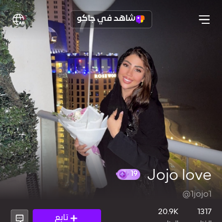
شاهد في جاكو
Jojo love
@1jojo1
19
20.9K
1317
تابع