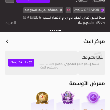
المُتابعون
المتابعون
JACO CREATOR
المملكة العربية السعودية
المزيد
Snap : jojohoho6009
مركز البث
خلنا نشوفك
خلنا نشوفك
سيتم إشعار صانع المحتوى بجميع طلبات البث
وسيقوم البث.
معرض الأوسمة