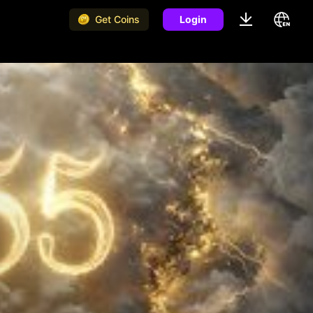
Get Coins
Login