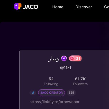
Home
Discover
Go
ويبار
@1fz1
23
52
61.7K
Following
Followers
JACO CREATOR
555
https://linkfly.to/arbxwebar