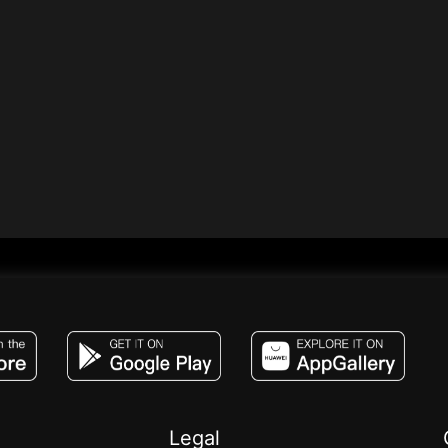
JACO, Live, PK, Live Streaming, Gift, Game,
Legal