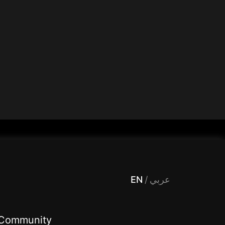
 Entertainment, filters , Audio , effects , guests , donation,مساحة,صوت,ترفيه,العاب,هدايا,بث مباشر ,تحديات,مباشر,جاكو,موسيقى,دعم بث
EN
/
عربي
Community