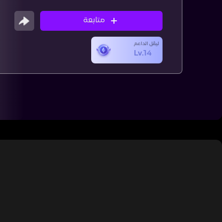
متابعة
ليڤل الداعم
Lv.14