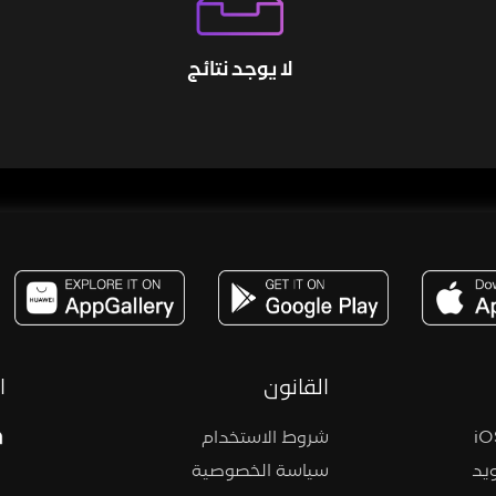
لا يوجد نتائج
مساحة,صوت,ترفيه,العاب,هدايا,بث مباشر ,تحديات,مباشر,جاكو,موسيقى,دعم بث
القانون
ا
شروط الاستخدام
يد
سياسة الخصوصية