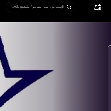
بدء
البحث عن البث المباشر/الفيديو/المستخدم
البث