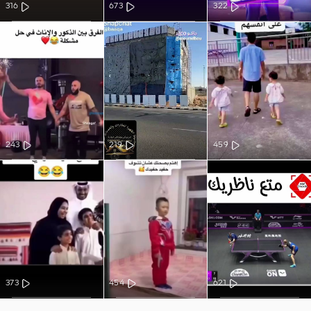
316
673
322
243
219
459
373
454
621