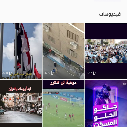
فيديوهات
378
178
137