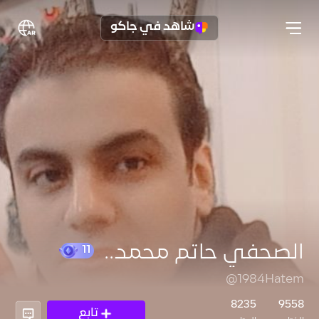
شاهد في جاكو
الصحفي حاتم محمد..
@1984Hatem
11
8235
9558
تابع