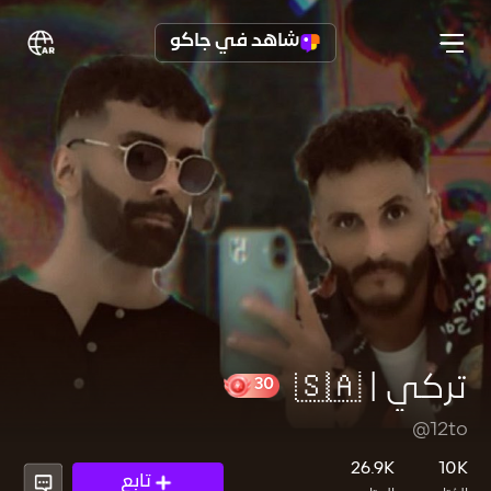
شاهد في جاكو
تركي | 🇸🇦
@12to
30
26.9K
10K
تابع