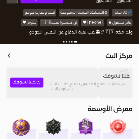
المُتابعون
المتابعون
38 سنة
المملكة العربية السعودية
لعب ومدرب جودو
فانز جحفول🔥
Theone1❤️
لن تصبحوا عجب|🇸🇦
حلوم ❤️
ولد مكه 🇸🇦📿🕋لعب لعبة الدفاع عن النفس الجودو
مركز البث
خلنا نشوفك
خلنا نشوفك
سيتم إشعار صانع المحتوى بجميع طلبات البث
وسيقوم البث.
معرض الأوسمة