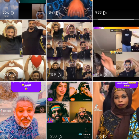
566
841
983
1096
1159
946
631
1230
786