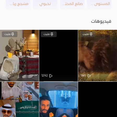
المستوى 30
صانع المحتوى
نخبوي
مشجع رياضي
فيديوهات
مثبت
مثبت
مثبت
741
1292
1145