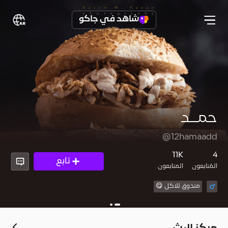
شاهد في جاكو
حمــد
@12hamaadd
11K
4
تابع
المُتابعون
المتابعون
متذوق للاكل 😋