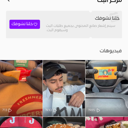
مركز البث
خلنا نشوفك
خلنا نشوفك
سيتم إشعار صانع المحتوى بجميع طلبات البث
وسيقوم البث.
فيديوهات
713
1910
1985