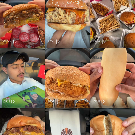
2092
1951
1924
2101
1958
2011