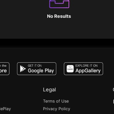
No Results
JACO, Live, PK, Live Streaming, Gift, Game,
Legal
Terms of Use
lePlay
Privacy Policy