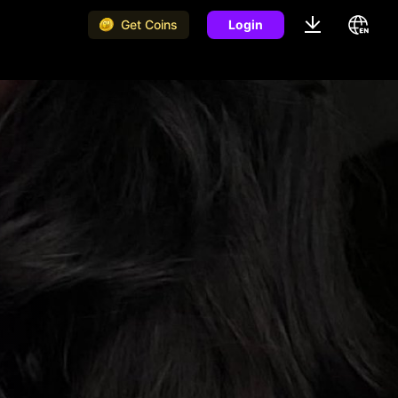
Get Coins
Login