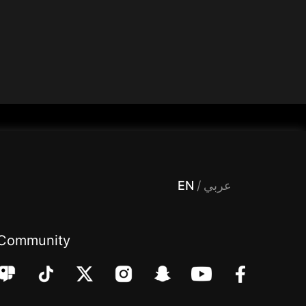
 Entertainment, filters , Audio , effects , guests , donation,مساحة,صوت,ترفيه,العاب,هدايا,بث مباشر ,تحديات,مباشر,جاكو,موسيقى,دعم بث
EN
/
عربي
Community