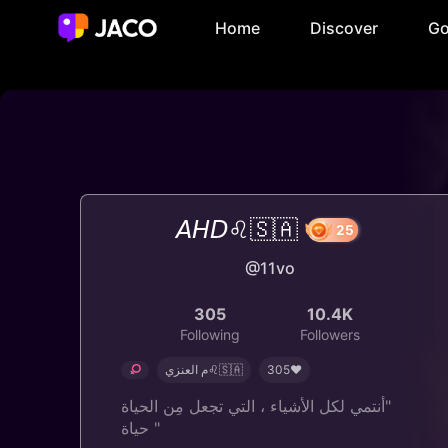
Home
Discover
Go
𝘈𝘏𝘋♌️🇸🇦
@11vo
25
305
10.4K
Following
Followers
م العنزي♌️🇸🇦
305❤️
‏"أنتمي لكل الأشياء ، ‏التي تجعل مِن الحياة
حياة "