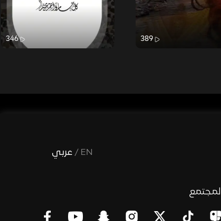
346
389
EN
/
عربي
لمجتمع