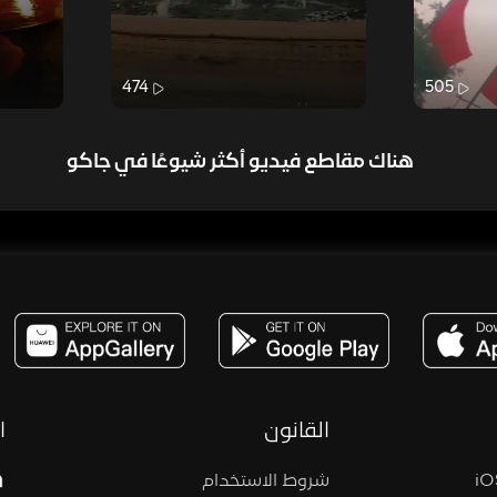
474
505
هناك مقاطع فيديو أكثر شيوعًا في جاكو
مساحة,صوت,ترفيه,العاب,هدايا,بث مباشر ,تحديات,مباشر,جاكو,موسيقى,دعم بث
القانون
ا
شروط الاستخدام