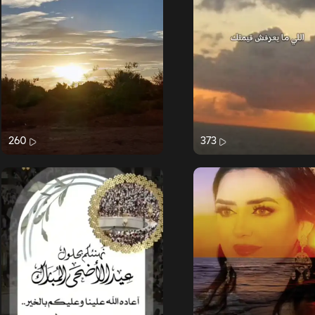
260
373