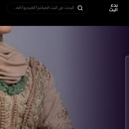
بدء
البحث عن البث المباشر/الفيديو/المستخدم
البث