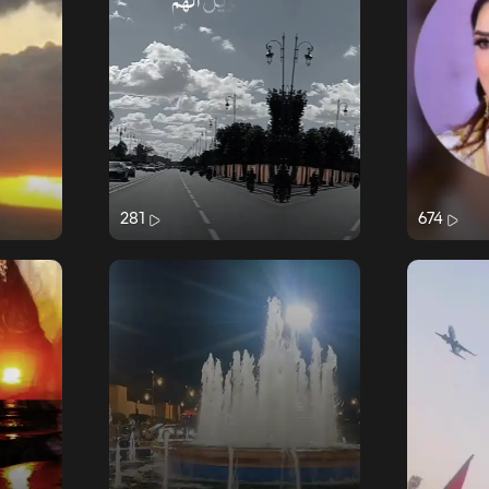
281
674