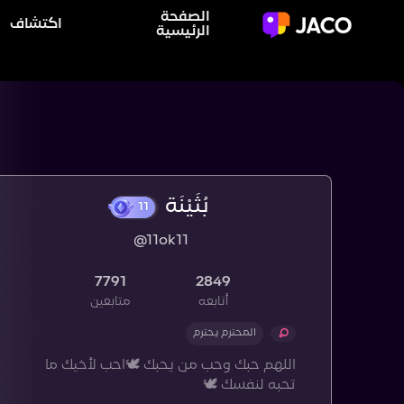
الصفحة
اكتشاف
الرئيسية
بُثَيْنَة
@11ok11
11
7791
2849
أتابعه
متابعين
المحترم يحترم
اللهم حبك وحب من يحبك 🕊احب لأخيك ما
تحبه لنفسك 🕊