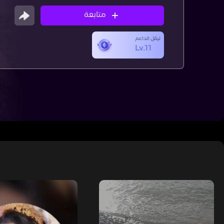
متابعة
ليڤل الداعم
Lv.11