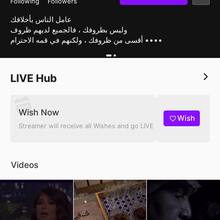
Following
Followers
عامل ⁧‫الناس‬⁩ بأخلاقك
‏وليس بظروفك ، فالجميع لديهم ظروف
‏أقسى من ظروفك ، ولكنهم في قمه ⁧‫الاحترام‬⁩ ••••
LIVE Hub
Wish Now
Wish
Streamer will receive all Wishes and go LIVE
Videos