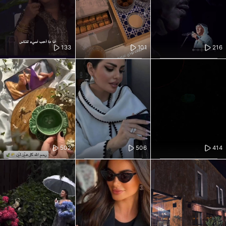
133
101
216
502
506
414