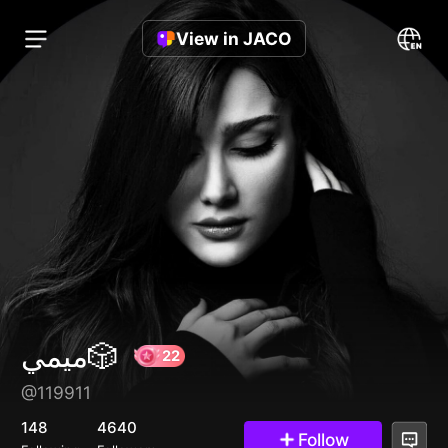
View in JACO
ميمي🎲
@119911
22
148
4640
Follow