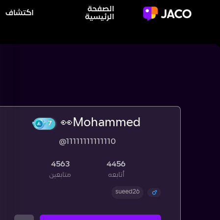
الصفحة
اكتشاف
الرئيسية
Mohammed👀
@11111111111110
7
4563
4456
أتابعه
متابعين
sueed26