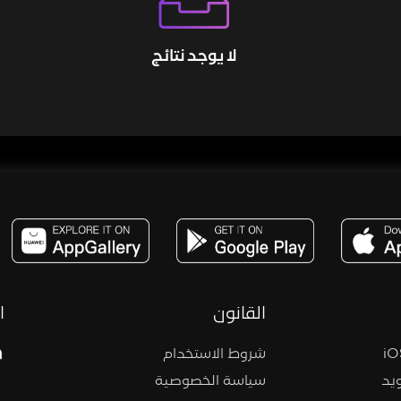
لا يوجد نتائج
مساحة,صوت,ترفيه,العاب,هدايا,بث مباشر ,تحديات,مباشر,جاكو,موسيقى,دعم بث
القانون
ا
شروط الاستخدام
يد
سياسة الخصوصية