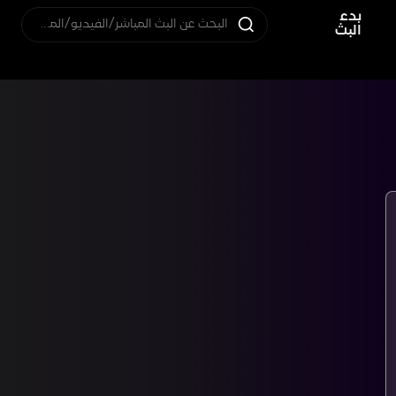
بدء
البحث عن البث المباشر/الفيديو/المستخدم
البث