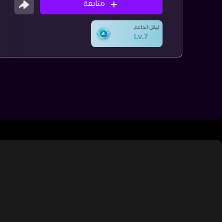
متابعة
ليڤل الداعم
Lv.7