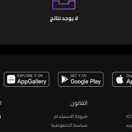
لا يوجد نتائج
مساحة,صوت,ترفيه,العاب,هدايا,بث مباشر ,تحديات,مباشر,جاكو,موسيقى,دعم بث
القانون
ا
شروط الاستخدام
يد
سياسة الخصوصية