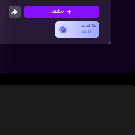
متابعة
ليڤل الداعم
Lv.11