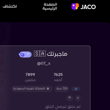
الصفحة
اكتشاف
الرئيسية
ماجبرتك 🇸🇦
11
@07__s
7899
7625
أتابعه
متابعين
126 سنة
المملكة العربية السعودية
💛
s
لم نخلق لنرضي الخلق