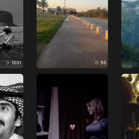
1031
55