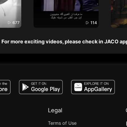
677
114
For more exciting videos, please check in JACO ap
JACO, Live, PK, Live Streaming, Gift, Game,
Legal
Terms of Use