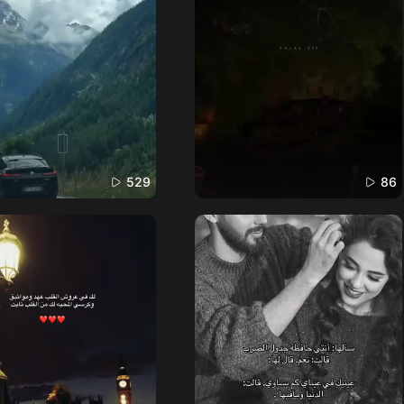
529
86