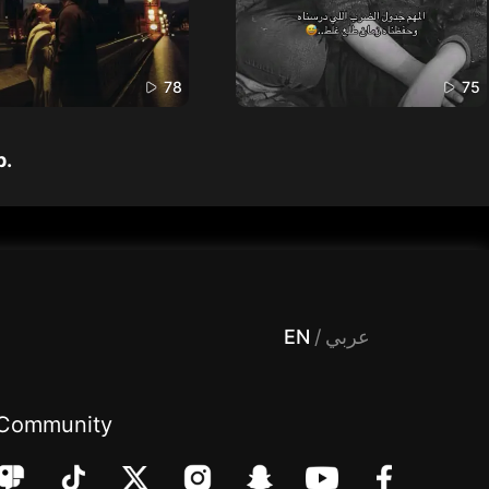
78
75
p.
 Entertainment, filters , Audio , effects , guests , donation,مساحة,صوت,ترفيه,العاب,هدايا,بث مباشر ,تحديات,مباشر,جاكو,موسيقى,دعم بث
EN
/
عربي
Community